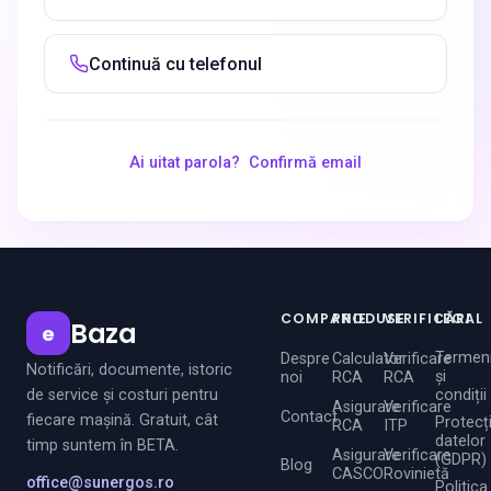
Continuă cu telefonul
Ai uitat parola?
Confirmă email
COMPANIE
PRODUSE
VERIFICĂRI
LEGAL
Baza
e
Termen
Despre
Calculator
Verificare
Notificări, documente, istoric
și
noi
RCA
RCA
de service și costuri pentru
condiții
Asigurare
Verificare
Contact
fiecare mașină. Gratuit, cât
Protecț
RCA
ITP
datelor
timp suntem în BETA.
Asigurare
Verificare
(GDPR)
Blog
CASCO
Rovinietă
office@sunergos.ro
Politica