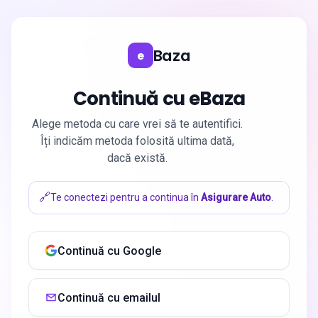
Baza
e
Continuă cu eBaza
Alege metoda cu care vrei să te autentifici.
Îți indicăm metoda folosită ultima dată,
dacă există.
🔗
Te conectezi pentru a continua
în
Asigurare Auto
.
Continuă cu Google
Continuă cu emailul